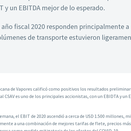
IT y un EBITDA mejor de lo esperado.
l año fiscal 2020 responden principalmente a q
olúmenes de transporte estuvieron ligerament
na de Vapores calificó como positivos los resultados preliminar
ual CSAV es uno de los principales accionistas, con un EBIDTA y un 
alemana, el EBIT de 2020 ascendió a cerca de USD 1.500 millones,
mente a una combinación de mejores tarifas de flete, precios más
esa como medida mitigatoria de los efectos del COVID-19.