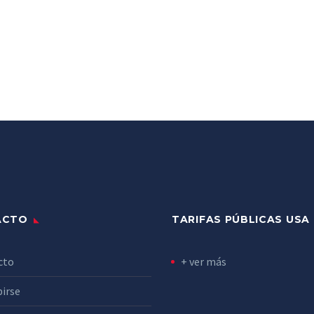
ACTO
TARIFAS PÚBLICAS USA
cto
+ ver más
birse