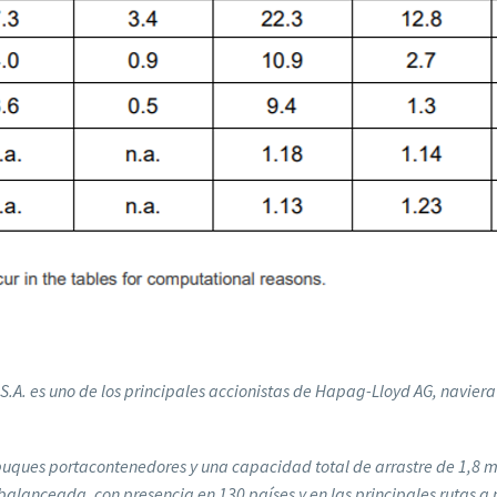
. es uno de los principales accionistas de Hapag-Lloyd AG, naviera
ques portacontenedores y una capacidad total de arrastre de 1,8 mil
 balanceada, con presencia en 130 países y en las principales rutas a 