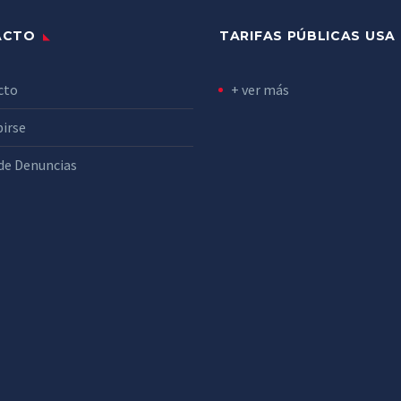
ACTO
TARIFAS PÚBLICAS USA
cto
+ ver más
birse
de Denuncias