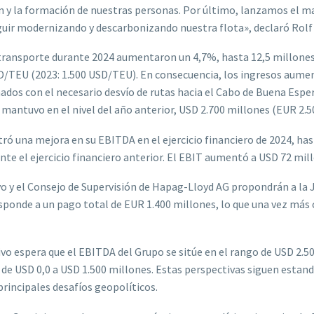
ión y la formación de nuestras personas. Por último, lanzamos el 
eguir modernizando y descarbonizando nuestra flota», declaró Ro
transporte durante 2024 aumentaron un 4,7%, hasta 12,5 millones 
SD/TEU (2023: 1.500 USD/TEU). En consecuencia, los ingresos aume
ados con el necesario desvío de rutas hacia el Cabo de Buena Esp
 mantuvo en el nivel del año anterior, USD 2.700 millones (EUR 2.5
tró una mejora en su EBITDA en el ejercicio financiero de 2024, ha
nte el ejercicio financiero anterior. El EBIT aumentó a USD 72 mil
ivo y el Consejo de Supervisión de Hapag-Lloyd AG propondrán a la
responde a un pago total de EUR 1.400 millones, lo que una vez más
utivo espera que el EBITDA del Grupo se sitúe en el rango de USD 2.
o de USD 0,0 a USD 1.500 millones. Estas perspectivas siguen estan
 principales desafíos geopolíticos.