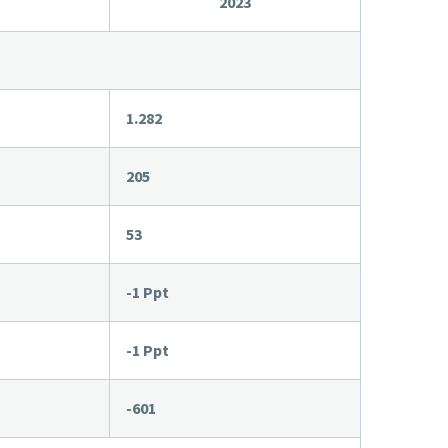
2023
1.282
205
53
-1 Ppt
-1 Ppt
-601