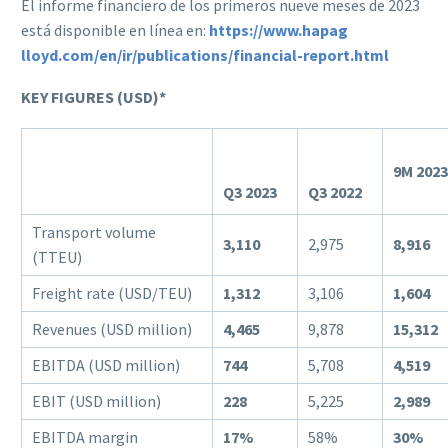
El informe financiero de los primeros nueve meses de 2023
está disponible en línea en:
https://www.hapag
lloyd.com/en/ir/publications/financial-report.html
KEY FIGURES (USD)*
9M 2023
Q3 2023
Q3 2022
Transport volume
3,110
2,975
8,916
(TTEU)
Freight rate (USD/TEU)
1,312
3,106
1,604
Revenues (USD million)
4,465
9,878
15,312
EBITDA (USD million)
744
5,708
4,519
EBIT (USD million)
228
5,225
2,989
EBITDA margin
17%
58%
30%