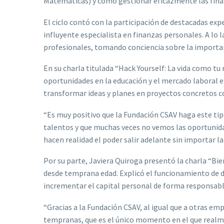
Matemáticas) y cómo gestionar eficazmente las fina
El ciclo contó con la participación de destacadas exp
influyente especialista en finanzas personales. A lo 
profesionales, tomando conciencia sobre la importan
En su charla titulada “Hack Yourself: La vida como t
oportunidades en la educación y el mercado laboral e
transformar ideas y planes en proyectos concretos c
“Es muy positivo que la Fundación CSAV haga este ti
talentos y que muchas veces no vemos las oportuni
hacen realidad el poder salir adelante sin importar l
Por su parte, Javiera Quiroga presentó la charla “Bie
desde temprana edad. Explicó el funcionamiento de d
incrementar el capital personal de forma responsabl
“Gracias a la Fundación CSAV, al igual que a otras em
tempranas, que es el único momento en el que realmen