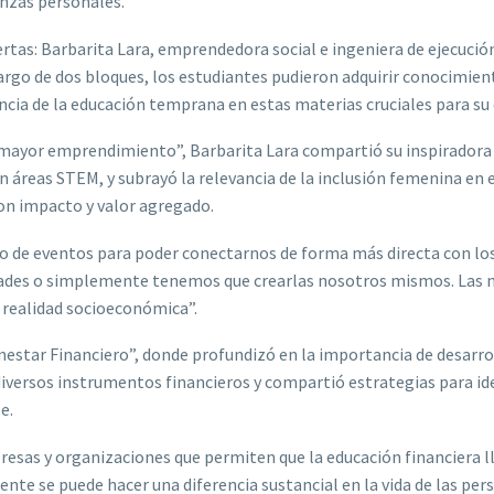
nzas personales.
ertas: Barbarita Lara, emprendedora social e ingeniera de ejecución
largo de dos bloques, los estudiantes pudieron adquirir conocimien
cia de la educación temprana en estas materias cruciales para su 
u mayor emprendimiento”, Barbarita Lara compartió su inspiradora t
n áreas STEM, y subrayó la relevancia de la inclusión femenina en
on impacto y valor agregado.
po de eventos para poder conectarnos de forma más directa con lo
dades o simplemente tenemos que crearlas nosotros mismos. Las 
a realidad socioeconómica”.
nestar Financiero”, donde profundizó en la importancia de desarro
iversos instrumentos financieros y compartió estrategias para id
e.
presas y organizaciones que permiten que la educación financiera l
te se puede hacer una diferencia sustancial en la vida de las per