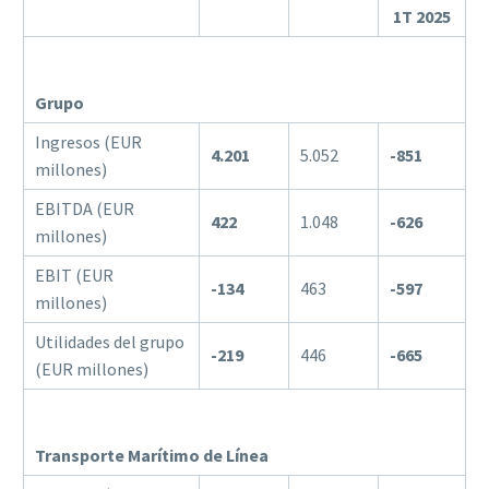
1T 2025
Grupo
Ingresos (EUR
4.201
5.052
-851
millones)
EBITDA (EUR
422
1.048
-626
millones)
EBIT (EUR
-134
463
-597
millones)
Utilidades del grupo
-219
446
-665
(EUR millones)
Transporte Marítimo de Línea