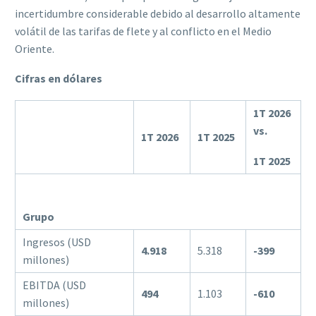
incertidumbre considerable debido al desarrollo altamente
volátil de las tarifas de flete y al conflicto en el Medio
Oriente.
Cifras en dólares
1T 2026
vs.
1T 2026
1T 2025
1T 2025
Grupo
Ingresos (USD
4.918
5.318
-399
millones)
EBITDA (USD
494
1.103
-610
millones)