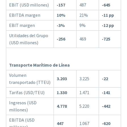
EBIT (USD millones)
-157
487
-645
EBITDA margen
10%
21%
-11 pp
EBIT margen
-3%
9%
-12 pp
Utilidades del Grupo
-256
469
-725
(USD millones)
Transporte Marítimo de Línea
Volumen
3.203
3.225
-22
transportado (TTEU)
Tarifas (USD/TEU)
1.330
1.471
-141
Ingresos (USD
4.778
5.220
-442
millones)
EBITDA (USD
447
1.067
-620