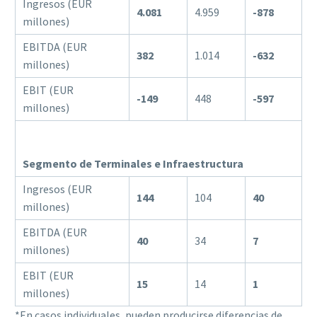
Ingresos (EUR
4.081
4.959
-878
millones)
EBITDA (EUR
382
1.014
-632
millones)
EBIT (EUR
-149
448
-597
millones)
Segmento de Terminales e Infraestructura
Ingresos (EUR
144
104
40
millones)
EBITDA (EUR
40
34
7
millones)
EBIT (EUR
15
14
1
millones)
*En casos individuales, pueden producirse diferencias de