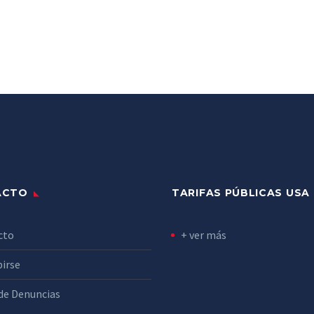
ACTO
TARIFAS PÚBLICAS USA
cto
+ ver más
birse
de Denuncias