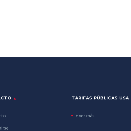
ACTO
TARIFAS PÚBLICAS USA
cto
+ ver más
birse