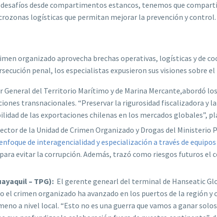
desafíos desde compartimentos estancos, tenemos que compartir 
crozonas logísticas que permitan mejorar la prevención y control.
rimen organizado aprovecha brechas operativas, logísticas y de coo
secución penal, los especialistas expusieron sus visiones sobre el
or General del Territorio Marítimo y de Marina Mercante,abordó los
iones transnacionales. “Preservar la rigurosidad fiscalizadora y l
bilidad de las exportaciones chilenas en los mercados globales”, p
rector de la Unidad de Crimen Organizado y Drogas del Ministerio P
nfoque de interagencialidad y especialización a través de equipos
para evitar la corrupción. Además, trazó como riesgos futuros el co
ayaquil – TPG):
El gerente genearl del terminal de Hanseatic Glo
o el crimen organizado ha avanzado en los puertos de la región y
o a nivel local. “Esto no es una guerra que vamos a ganar solos: