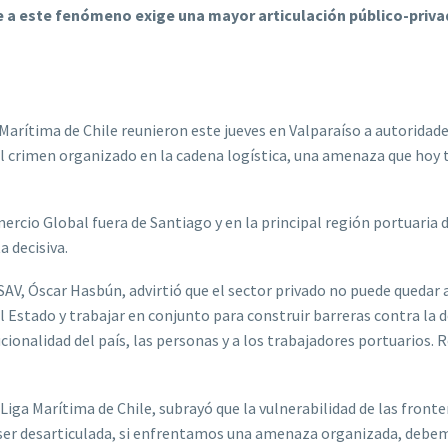
 a este fenómeno exige una mayor articulación público-privad
arítima de Chile reunieron este jueves en Valparaíso a autoridade
l crimen organizado en la cadena logística, una amenaza que hoy 
mercio Global fuera de Santiago y en la principal región portuaria 
a decisiva.
 CSAV, Óscar Hasbún, advirtió que el sector privado no puede queda
stado y trabajar en conjunto para construir barreras contra la d
ucionalidad del país, las personas y a los trabajadores portuarios
iga Marítima de Chile, subrayó que la vulnerabilidad de las fronter
 ser desarticulada, si enfrentamos una amenaza organizada, debe