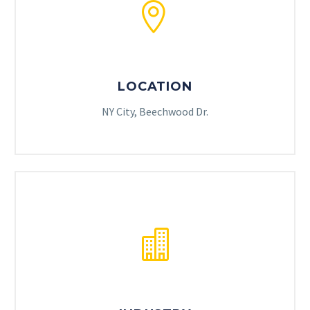


LOCATION
NY City, Beechwood Dr.

