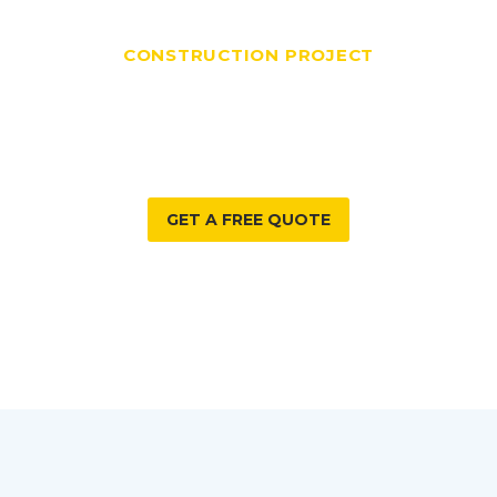
CONSTRUCTION PROJECT
DO YOU HAVE A
WE CAN HELP WITH?
GET A FREE QUOTE