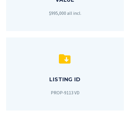
VALUE
$995,000 all incl.


LISTING ID
PROP-9113 VD