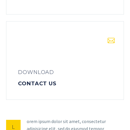


DOWNLOAD
CONTACT US
orem ipsum dolor sit amet, consectetur
L
adipisicing elit, sed do eiusmod tempor