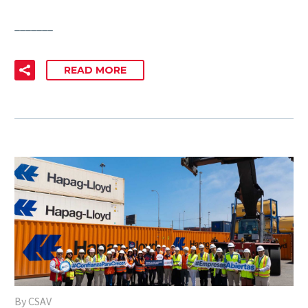
_______
READ MORE
By CSAV