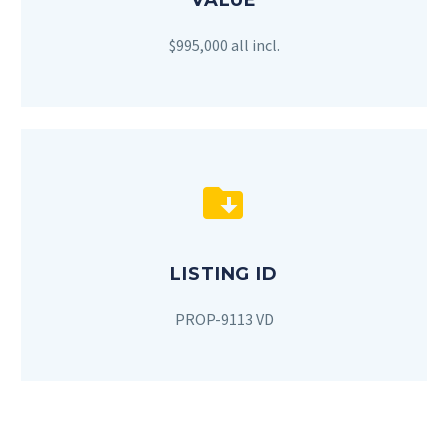
VALUE
$995,000 all incl.


LISTING ID
PROP-9113 VD