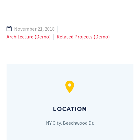
November 21, 2018
Architecture (Demo)
Related Projects (Demo)


LOCATION
NY City, Beechwood Dr.